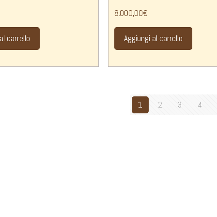
8.000,00
€
al carrello
Aggiungi al carrello
1
2
3
4
oni
Spedizione con Corriere
y
 Law
tà di Pagamento