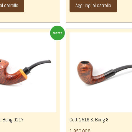
al carrello
Aggiungi al carrello
rodata
. Bang 0217
Cod. 2519 S. Bang 8
1.950,00
€