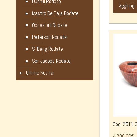
Dunhill Rodate
Aggiungi 
Mastro De Paja Rodate
Occasioni Rodate
Peterson Rodate
S. Bang Rodate
Ser Jacopo Rodate
Ultime Novità
Cod. 2511 S
4.300,00
€