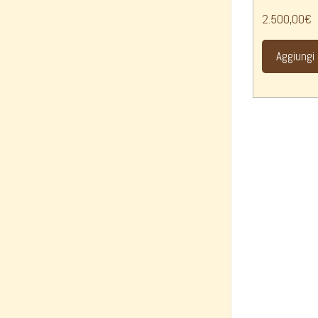
2.500,00
€
Aggiungi 
Noli Luca
Informazi
Galleria Vittorio Emanuele, 82
Privac
20121 Milano – ITALY
Cookie
Orari Negozio: 9.30 – 19.00
Modali
Partita IVA 10281370964