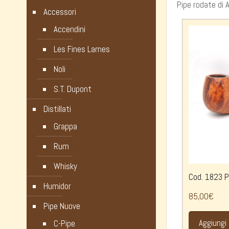
Pipe rodate di 
Accessori
Accendini
Les Fines Lames
Noli
S.T. Dupont
Distillati
Grappa
Rum
Whisky
Cod. 1823 Pa
Humidor
85,00
€
Pipe Nuove
Aggiungi 
C-Pipe