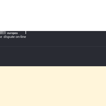
& Spedizione
iva sul Fumo
fatti o Rimborsati