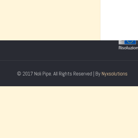
Tel +39.02.87.56.58
Costi 
E-mail
info@nolipipe.it
Normat
Soddis
© 2017 Noli Pipe. All Rights Reserved | By
Nyxsolutions