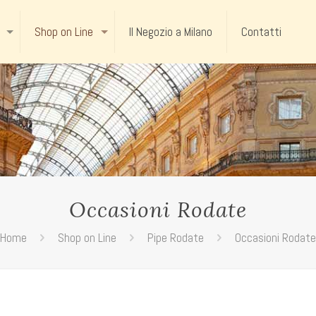
Shop on Line
Il Negozio a Milano
Contatti
Occasioni Rodate
Home
Shop on Line
Pipe Rodate
Occasioni Rodate