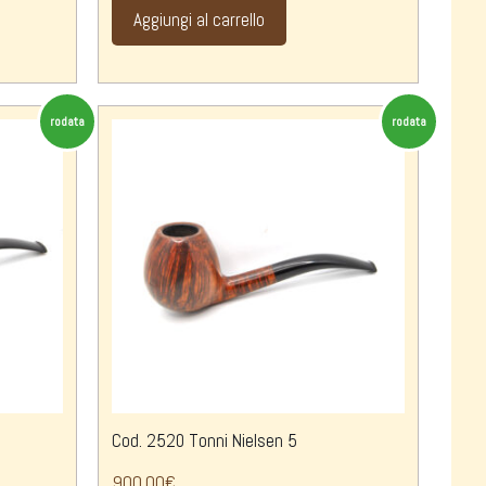
Aggiungi al carrello
rodata
rodata
Cod. 2520 Tonni Nielsen 5
900,00
€