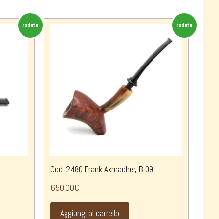
rodata
rodata
Cod. 2480 Frank Axmacher, B 09
650,00
€
Aggiungi al carrello