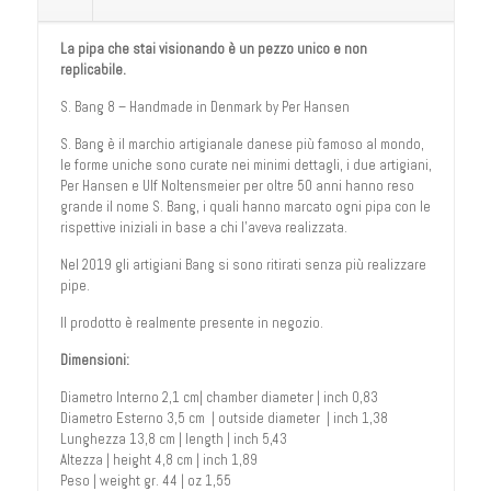
La pipa che stai visionando è un pezzo unico e non
replicabile.
S. Bang 8 – Handmade in Denmark by Per Hansen
S. Bang è il marchio artigianale danese più famoso al mondo,
le forme uniche sono curate nei minimi dettagli, i due artigiani,
Per Hansen e Ulf Noltensmeier per oltre 50 anni hanno reso
grande il nome S. Bang, i quali hanno marcato ogni pipa con le
rispettive iniziali in base a chi l’aveva realizzata.
Nel 2019 gli artigiani Bang si sono ritirati senza più realizzare
pipe.
Il prodotto è realmente presente in negozio.
Dimensioni:
Diametro Interno 2,1 cm| chamber diameter | inch 0,83
Diametro Esterno 3,5 cm | outside diameter | inch 1,38
Lunghezza 13,8 cm | length | inch 5,43
Altezza | height 4,8 cm | inch 1,89
Peso | weight gr. 44 | oz 1,55