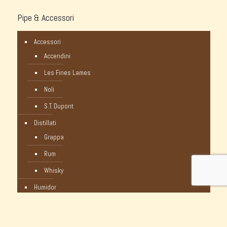
Pipe & Accessori
Accessori
Accendini
Les Fines Lames
Noli
S.T. Dupont
Distillati
Grappa
Rum
Whisky
Humidor
Pipe Nuove
C-Pipe