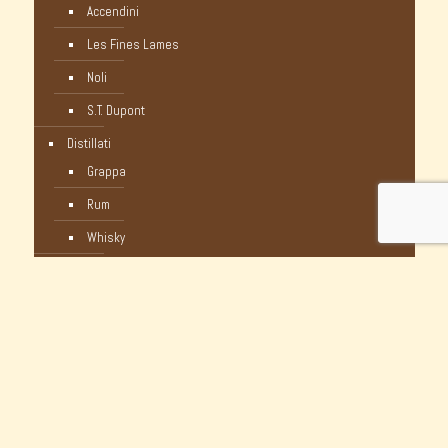
Accendini
Les Fines Lames
Noli
S.T. Dupont
Distillati
Grappa
Rum
Whisky
Humidor
Pipe Nuove
C-Pipe
Castello
Castello Storiche - Vintage
Dunhill