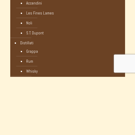
Accendini
Les Fines Lames
Noli
S.T. Dupont
Distillati
Grappa
Rum
Whisky
Humidor
Pipe Nuove
C-Pipe
Castello
Castello Storiche - Vintage
Dunhill