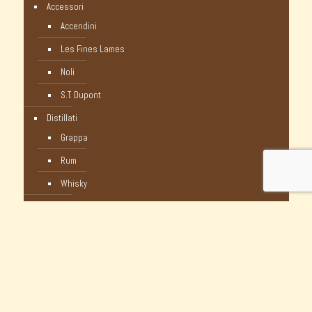
Accessori
Accendini
Les Fines Lames
Noli
S.T. Dupont
Distillati
Grappa
Rum
Whisky
Humidor
Pipe Nuove
C-Pipe
Castello
Castello Storiche - Vintage