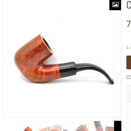
C
7
1 
C