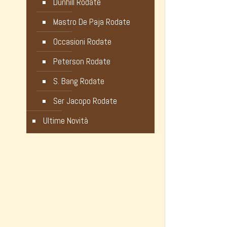
Dunhill Rodate
Mastro De Paja Rodate
Occasioni Rodate
Peterson Rodate
S. Bang Rodate
Ser Jacopo Rodate
Ultime Novità
Noli Luca
Informazi
Galleria Vittorio Emanuele, 82
Privac
20121 Milano – ITALY
Cookie
Orari Negozio: 9.30 – 19.00
Modali
Partita IVA 10281370964