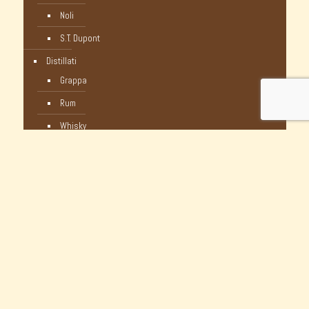
Noli
S.T. Dupont
Distillati
Grappa
Rum
Whisky
Humidor
Pipe Nuove
C-Pipe
Castello
Castello Storiche - Vintage
Dunhill
Myway
Occasioni Nuove