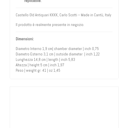
replicabile.
Castello Old Antiquari KKKK, Carlo Scotti – Made in Cantù, Italy
Il prodotto è realmente presente in negozio.
Dimensioni:
Diametro Interno 1,9 cm| chamber diameter | inch 0,75
Diametro Esterno 3,1 cm | outside diameter | inch 1,22
Lunghezza 14,8 cm | length | inch 5,83
Altezza | height 5 cm | inch 1,97
Peso | weight gr. 41 | oz 1,45