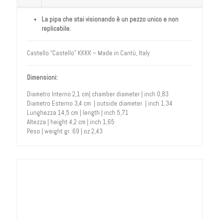
La pipa che stai visionando è un pezzo unico e non
replicabile.
Castello “Castello” KKKK – Made in Cantù, Italy
Dimensioni:
Diametro Interno 2,1 cm| chamber diameter | inch 0,83
Diametro Esterno 3,4 cm | outside diameter | inch 1,34
Lunghezza 14,5 cm | length | inch 5,71
Altezza | height 4,2 cm | inch 1,65
Peso | weight gr. 69 | oz 2,43