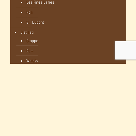
Les Fines Lames
Noli
S.T. Dupont
Distillati
Grappa
Rum
Whisky
Humidor
Pipe Nuove
C-Pipe
Castello
Castello Storiche - Vintage
Dunhill
Myway