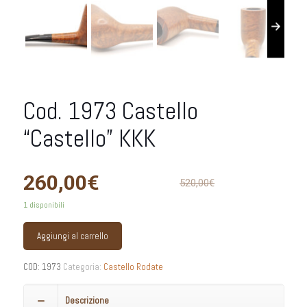
Cod. 1973 Castello
“Castello” KKK
260,00
€
520,00
€
1 disponibili
Aggiungi al carrello
COD:
1973
Categoria:
Castello Rodate
Descrizione