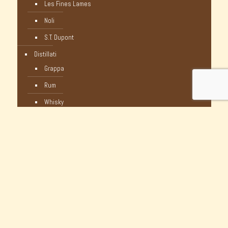
Les Fines Lames
Noli
S.T. Dupont
Distillati
Grappa
Rum
Whisky
Humidor
Pipe Nuove
C-Pipe
Castello
Castello Storiche - Vintage
Dunhill
Myway