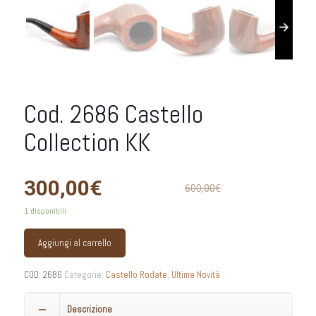
Cod. 2686 Castello
Collection KK
300,00
€
600,00
€
1 disponibili
Aggiungi al carrello
COD:
2686
Categorie:
Castello Rodate
,
Ultime Novità
Descrizione