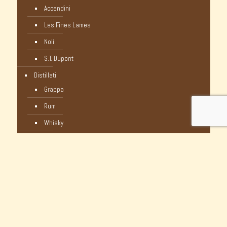
Accendini
Les Fines Lames
Noli
S.T. Dupont
Distillati
Grappa
Rum
Whisky
Humidor
Pipe Nuove
C-Pipe
Castello
Castello Storiche - Vintage
Dunhill