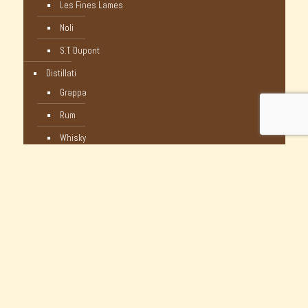
Les Fines Lames
Noli
S.T. Dupont
Distillati
Grappa
Rum
Whisky
Humidor
Pipe Nuove
C-Pipe
Castello
Castello Storiche - Vintage
Dunhill
Myway