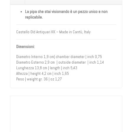
La pipa che stai visionando è un pezzo unico e non
replicabile.
Castello Old Antiquari KK – Made in Cantù, Italy
Dimensioni:
Diametro Interno 1,9 cm| chamber diameter | inch 0,75
Diametro Esterno 2,9 cm | outside diameter | inch 1,14
Lunghezza 13,8 cm | length | inch 5,43
Altezza | height 4,2 cm | inch 1,65
Peso | weight gr. 36 | oz 1,27