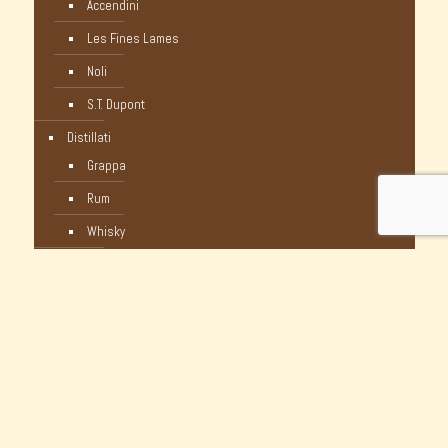
Accendini
Les Fines Lames
Noli
S.T. Dupont
Distillati
Grappa
Rum
Whisky
Humidor
Pipe Nuove
C-Pipe
Castello
Castello Storiche - Vintage
Dunhill