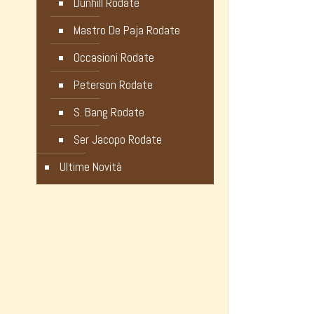
Dunhill Rodate
Mastro De Paja Rodate
Occasioni Rodate
Peterson Rodate
S. Bang Rodate
Ser Jacopo Rodate
Ultime Novità
Noli Luca
Informazi
Galleria Vittorio Emanuele, 82
Privac
20121 Milano – ITALY
Cookie
Orari Negozio: 9.30 – 19.00
Modali
Partita IVA 10281370964