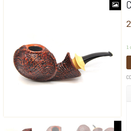
C
2
1 
C