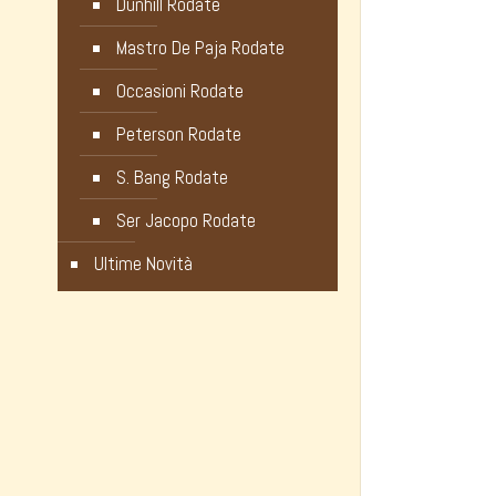
Dunhill Rodate
Mastro De Paja Rodate
Occasioni Rodate
Peterson Rodate
S. Bang Rodate
Ser Jacopo Rodate
Ultime Novità
Noli Luca
Informazi
Galleria Vittorio Emanuele, 82
Privac
20121 Milano – ITALY
Cookie
Orari Negozio: 9.30 – 19.00
Modali
Partita IVA 10281370964