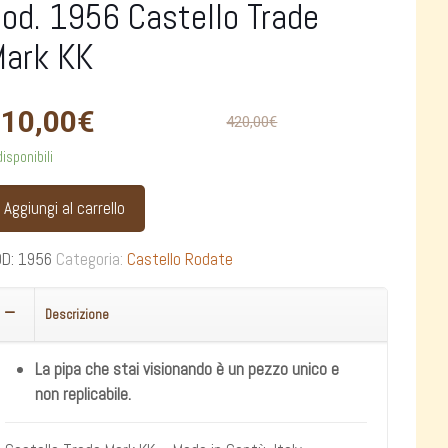
od. 1956 Castello Trade
ark KK
10,00
€
420,00
€
disponibili
Aggiungi al carrello
OD:
1956
Categoria:
Castello Rodate
Descrizione
La pipa che stai visionando è un pezzo unico e
non replicabile.