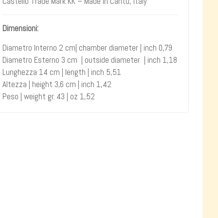
Castello Trade Mark KK – Made in Cantù, Italy
Dimensioni:
Diametro Interno 2 cm| chamber diameter | inch 0,79
Diametro Esterno 3 cm | outside diameter | inch 1,18
Lunghezza 14 cm | length | inch 5,51
Altezza | height 3,6 cm | inch 1,42
Peso | weight gr. 43 | oz 1,52