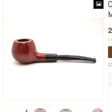
C
M
2
1 
C