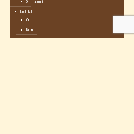
S.T. Dupont
Distillati
Grappa
Rum
Whisky
Humidor
Pipe Nuove
C-Pipe
Castello
Castello Storiche - Vintage
Dunhill
Myway
Occasioni Nuove
Peterson