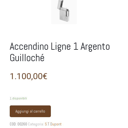
Accendino Ligne 1 Argento
Guilloché
1.100,00
€
1 disponibili
Aggiungi al carrello
COD:
00260
Categoria:
S.T. Dupont