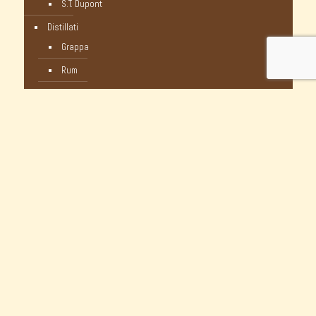
S.T. Dupont
Distillati
Grappa
Rum
Whisky
Humidor
Pipe Nuove
C-Pipe
Castello
Castello Storiche - Vintage
Dunhill
Myway
Occasioni Nuove
Peterson