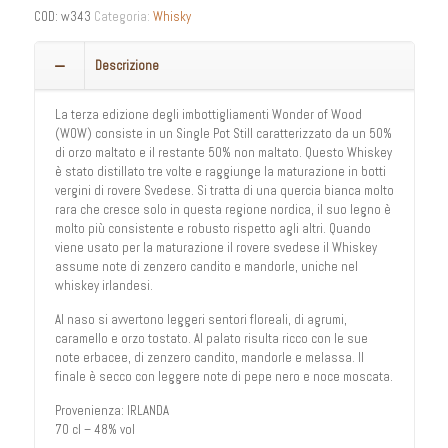
COD:
w343
Categoria:
Whisky
Descrizione
La terza edizione degli imbottigliamenti Wonder of Wood
(WOW) consiste in un Single Pot Still caratterizzato da un 50%
di orzo maltato e il restante 50% non maltato. Questo Whiskey
è stato distillato tre volte e raggiunge la maturazione in botti
vergini di rovere Svedese. Si tratta di una quercia bianca molto
rara che cresce solo in questa regione nordica, il suo legno è
molto più consistente e robusto rispetto agli altri. Quando
viene usato per la maturazione il rovere svedese il Whiskey
assume note di zenzero candito e mandorle, uniche neI
whiskey irlandesi.
Al naso si avvertono leggeri sentori floreali, di agrumi,
caramello e orzo tostato. Al palato risulta ricco con le sue
note erbacee, di zenzero candito, mandorle e melassa. Il
finale è secco con leggere note di pepe nero e noce moscata.
Provenienza: IRLANDA
70 cl – 48% vol