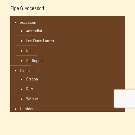
Pipe & Accessori
Accessori
Accendini
Les Fines Lames
Noli
S.T. Dupont
Distillati
Grappa
Rum
Whisky
Humidor
Pipe Nuove
C-Pipe