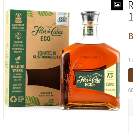
R
1
8
1 
C