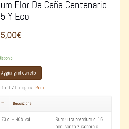
um Flor De Caña Centenario
5 Y Eco
5,00
€
disponibili
Aggiungi al carrello
OD:
r167
Categoria:
Rum
Descrizione
70 cl – 40% vol
Rum ultra premium di 15
anni senza zucchero e