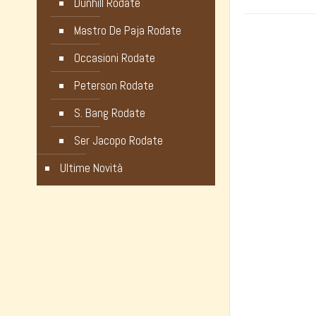
Dunhill Rodate
Mastro De Paja Rodate
Occasioni Rodate
Peterson Rodate
S. Bang Rodate
Ser Jacopo Rodate
Ultime Novità
Noli Luca
Informazi
Galleria Vittorio Emanuele, 82
Privac
20121 Milano – ITALY
Cookie
Orari Negozio: 9.30 – 19.00
Modali
Partita IVA 10281370964