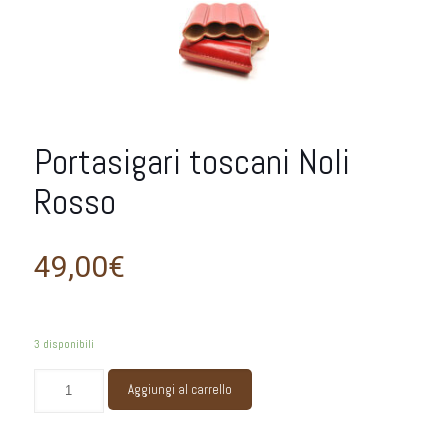
Portasigari toscani Noli
Rosso
49,00
€
3 disponibili
Portasigari
Aggiungi al carrello
toscani
Noli
Rosso