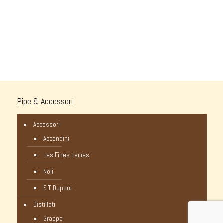
Pipe & Accessori
Accessori
Accendini
Les Fines Lames
Noli
S.T. Dupont
Distillati
Grappa