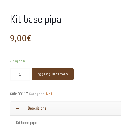
Kit base pipa
9,00
€
3 disponibili
Kit
Aggiungi al carrello
base
pipa
quantità
COD:
00117
Categoria:
Noli
Descrizione
Kit base pipa