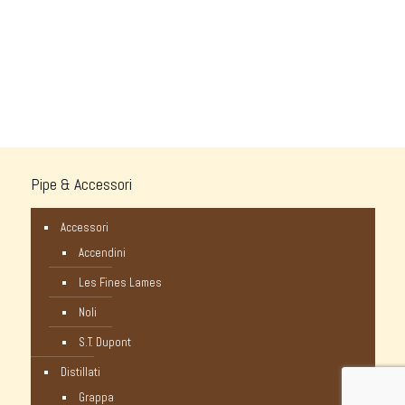
Pipe & Accessori
Accessori
Accendini
Les Fines Lames
Noli
S.T. Dupont
Distillati
Grappa