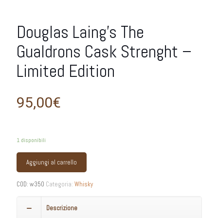
Douglas Laing’s The
Gualdrons Cask Strenght –
Limited Edition
95,00
€
1 disponibili
Aggiungi al carrello
COD:
w350
Categoria:
Whisky
Descrizione