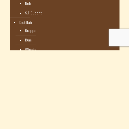
Noli
S.T. Dupont
Distillati
Grappa
Rum
Whisky
Humidor
Pipe Nuove
C-Pipe
Castello
Castello Storiche - Vintage
Dunhill
Myway
Occasioni Nuove