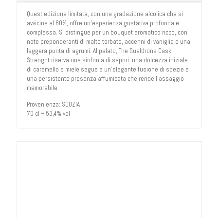
Quest’edizione limitata, con una gradazione alcolica che si
avvicina al 60%, offre un’esperienza gustativa profonda e
complessa. Si distingue per un bouquet aromatico ricco, con
note preponderanti di malto torbato, accenni di vaniglia e una
leggera punta di agrumi. Al palato, The Gualdrons Cask
Strenght riserva una sinfonia di sapori: una dolcezza iniziale
di caramello e miele segue a un’elegante fusione di spezie e
una persistente presenza affumicata che rende l’assaggio
memorabile.
Provenienza: SCOZIA
70 cl – 53,4% vol