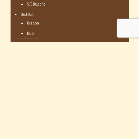
S.T. Dupont
Distillati
Grappa
Rum
Whisky
Humidor
Pipe Nuove
C-Pipe
Castello
Castello Storiche - Vintage
Dunhill
Myway
Occasioni Nuove
Peterson