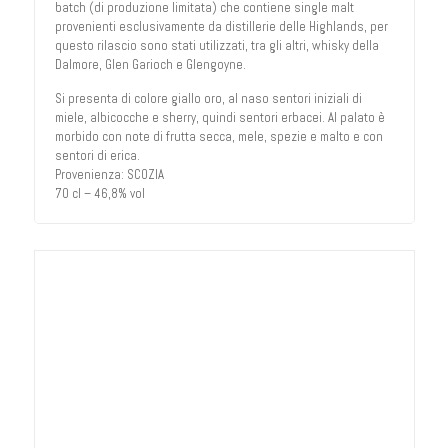
batch (di produzione limitata) che contiene single malt
provenienti esclusivamente da distillerie delle Highlands, per
questo rilascio sono stati utilizzati, tra gli altri, whisky della
Dalmore, Glen Garioch e Glengoyne.
Si presenta di colore giallo oro, al naso sentori iniziali di
miele, albicocche e sherry, quindi sentori erbacei. Al palato è
morbido con note di frutta secca, mele, spezie e malto e con
sentori di erica.
Provenienza: SCOZIA
70 cl – 46,8% vol