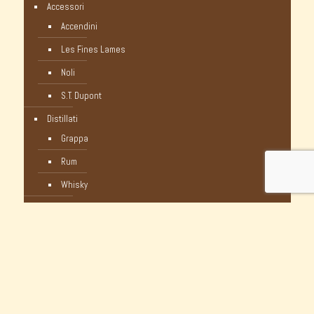
Accessori
Accendini
Les Fines Lames
Noli
S.T. Dupont
Distillati
Grappa
Rum
Whisky
Humidor
Pipe Nuove
C-Pipe
Castello
Castello Storiche - Vintage