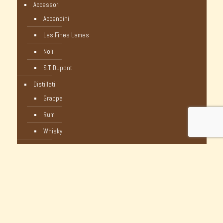
Accessori
Accendini
Les Fines Lames
Noli
S.T. Dupont
Distillati
Grappa
Rum
Whisky
Humidor
Pipe Nuove
C-Pipe
Castello
Castello Storiche - Vintage