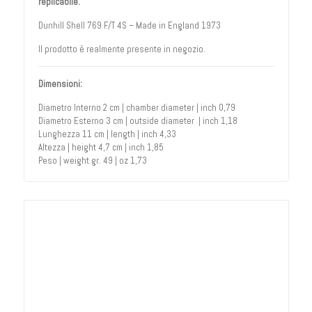
replicabile.
Dunhill Shell 769 F/T 4S – Made in England 1973
Il prodotto è realmente presente in negozio.
Dimensioni:
Diametro Interno 2 cm | chamber diameter | inch 0,79
Diametro Esterno 3 cm | outside diameter | inch 1,18
Lunghezza 11 cm | length | inch 4,33
Altezza | height 4,7 cm | inch 1,85
Peso | weight gr. 49 | oz 1,73