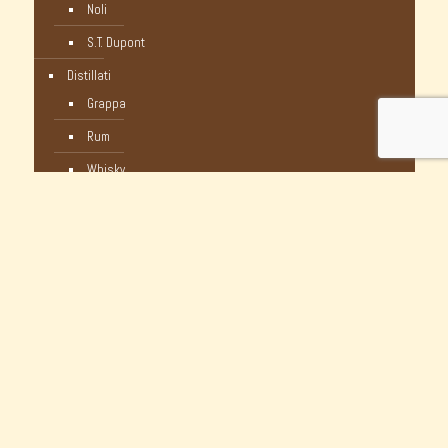
Noli
S.T. Dupont
Distillati
Grappa
Rum
Whisky
Humidor
Pipe Nuove
C-Pipe
Castello
Castello Storiche - Vintage
Dunhill
Myway
Occasioni Nuove