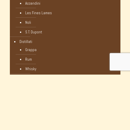
Accendini
Les Fines Lames
Noli
S.T. Dupont
Distillati
Grappa
Rum
Whisky
Humidor
Pipe Nuove
C-Pipe
Castello
Castello Storiche - Vintage
Dunhill