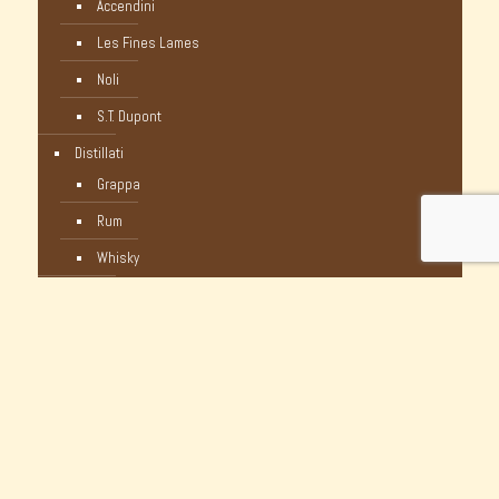
Accendini
Les Fines Lames
Noli
S.T. Dupont
Distillati
Grappa
Rum
Whisky
Humidor
Pipe Nuove
C-Pipe
Castello
Castello Storiche - Vintage
Dunhill