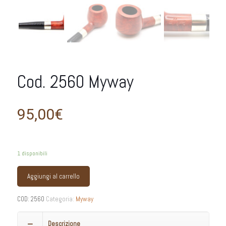
Cod. 2560 Myway
95,00
€
1 disponibili
Aggiungi al carrello
COD:
2560
Categoria:
Myway
Descrizione