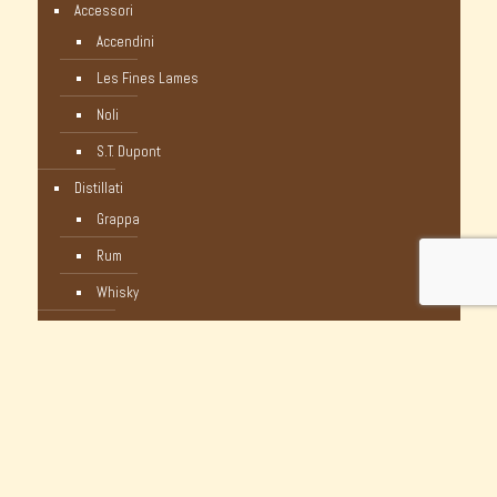
Accessori
Accendini
Les Fines Lames
Noli
S.T. Dupont
Distillati
Grappa
Rum
Whisky
Humidor
Pipe Nuove
C-Pipe
Castello
Castello Storiche - Vintage