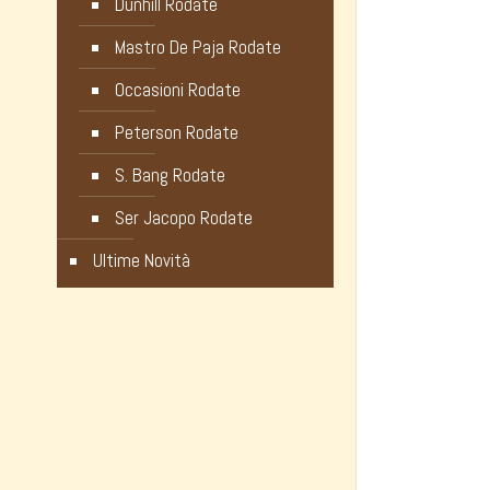
Dunhill Rodate
Mastro De Paja Rodate
Occasioni Rodate
Peterson Rodate
S. Bang Rodate
Ser Jacopo Rodate
Ultime Novità
Noli Luca
Informazi
Galleria Vittorio Emanuele, 82
Privac
20121 Milano – ITALY
Cookie
Orari Negozio: 9.30 – 19.00
Modali
Partita IVA 10281370964