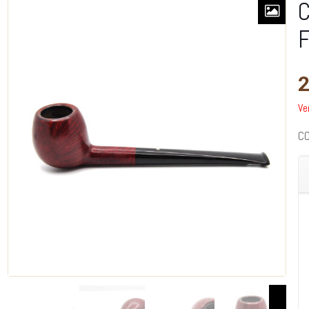
C
F
2
Ve
C