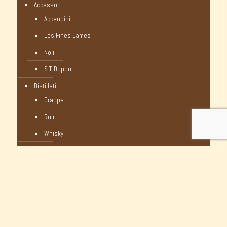
Accessori
Accendini
Les Fines Lames
Noli
S.T. Dupont
Distillati
Grappa
Rum
Whisky
Humidor
Pipe Nuove
C-Pipe
Castello
Castello Storiche - Vintage