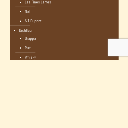
Les Fines Lames
Noli
S.T. Dupont
Distillati
Grappa
Rum
Whisky
Humidor
Pipe Nuove
C-Pipe
Castello
Castello Storiche - Vintage
Dunhill
Myway