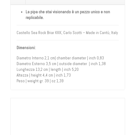
La pipa che stai visionando è un pezzo unico e non
replicabile.
Castello Sea Rock Briar KKK, Carlo Scotti – Made in Cantù, Italy
Dimensioni:
Diametro Interno 2,1 cm| chamber diameter | inch 0,83
Diametro Esterno 3,5 cm | outside diameter | inch 1,38
Lunghezza 13,2 cm | length | inch 5,20
Altezza | height 4,4 cm | inch 1,73
Peso | weight gr. 39 | oz 1,39