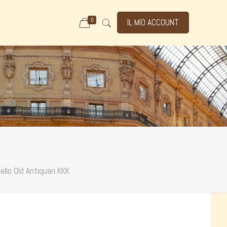
0
IL MIO ACCOUNT
llo Old Antiquari KKK