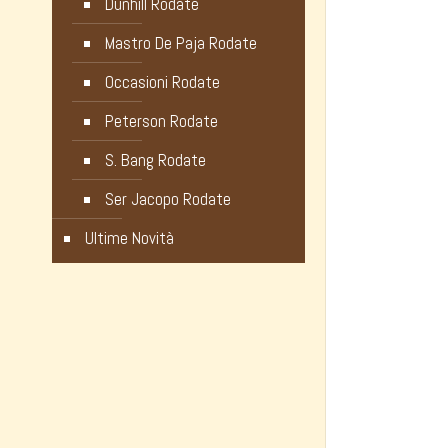
Dunhill Rodate
Mastro De Paja Rodate
Occasioni Rodate
Peterson Rodate
S. Bang Rodate
Ser Jacopo Rodate
Ultime Novità
Noli Luca
Informazi
Galleria Vittorio Emanuele, 82
Privac
20121 Milano – ITALY
Cookie
Orari Negozio: 9.30 – 19.00
Modali
Partita IVA 10281370964