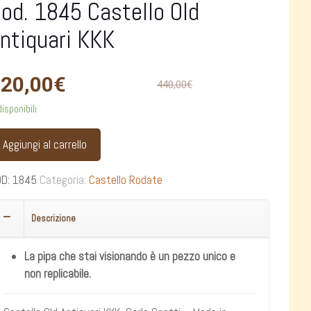
od. 1845 Castello Old
ntiquari KKK
20,00
€
440,00
€
disponibili
Aggiungi al carrello
OD:
1845
Categoria:
Castello Rodate
Descrizione
La pipa che stai visionando è un pezzo unico e
non replicabile.