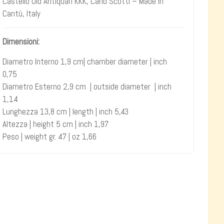
Castello Old Antiquari KKK, Carlo Scotti – Made in
Cantù, Italy
Dimensioni:
Diametro Interno 1,9 cm| chamber diameter | inch
0,75
Diametro Esterno 2,9 cm | outside diameter | inch
1,14
Lunghezza 13,8 cm | length | inch 5,43
Altezza | height 5 cm | inch 1,97
Peso | weight gr. 47 | oz 1,66