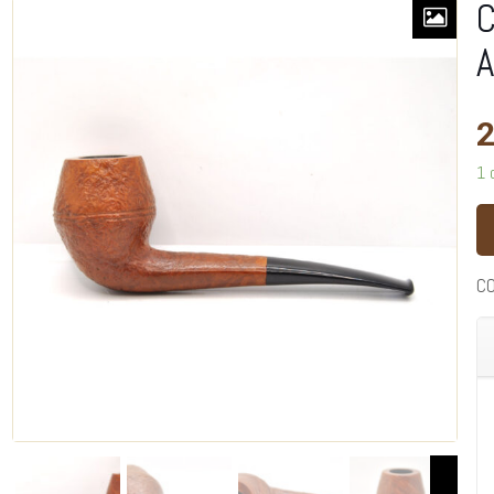
C
A
2
1 
C