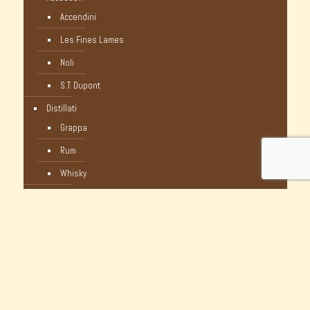
Accendini
Les Fines Lames
Noli
S.T. Dupont
Distillati
Grappa
Rum
Whisky
Humidor
Pipe Nuove
C-Pipe
Castello
Castello Storiche - Vintage
Dunhill